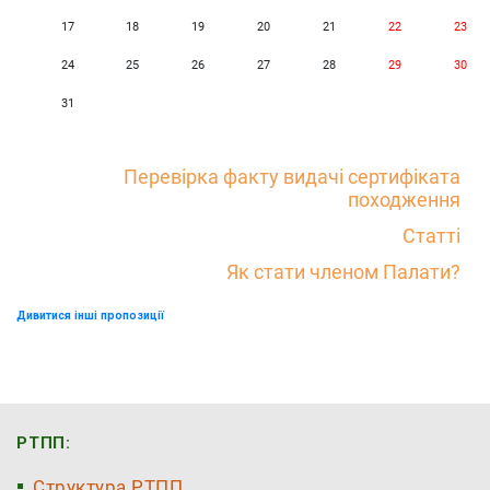
17
18
19
20
21
22
23
24
25
26
27
28
29
30
31
Перевірка факту видачі сертифіката
походження
Статті
Як стати членом Палати?
Дивитися інші пропозиції
РТПП:
Структура РТПП