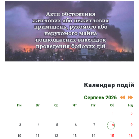
Календар подій
Серпень 2026
Пн
Вт
Ср
Чт
Пт
Сб
Нд
1
2
3
4
5
6
7
9
8
10
11
12
13
14
15
16