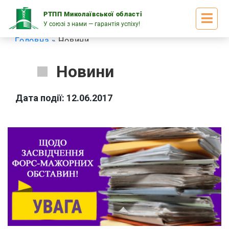
Skip
to
РТПП Миколаївської області
content
У союзі з нами — гарантія успіху!
Головна
Новини
Новини
Дата події: 12.06.2017