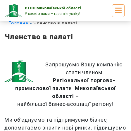
Skip
to
РТПП Миколаївської області
content
У союзі з нами — гарантія успіху!
Головна
Членство в палаті
Членство в палаті
Запрошуємо Вашу компанію
стати членом
Регіональної торгово-
промислової палати Миколаївської
області –
найбільшої бізнес-асоціації регіону!
Ми об’єднуємо та підтримуємо бізнес,
допомагаємо знайти нові ринки, підвищуємо