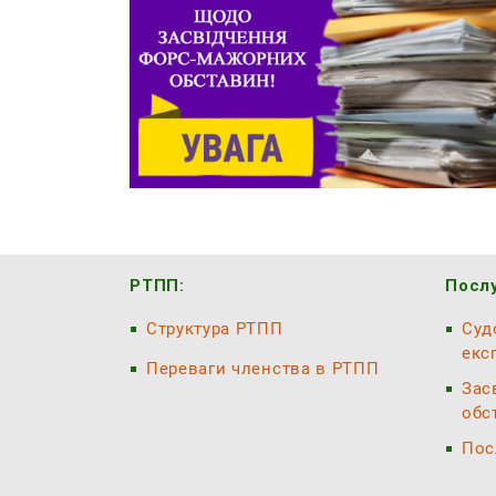
РТПП:
Послу
Структура РТПП
Суд
екс
Переваги членства в РТПП
Зас
обс
Пос