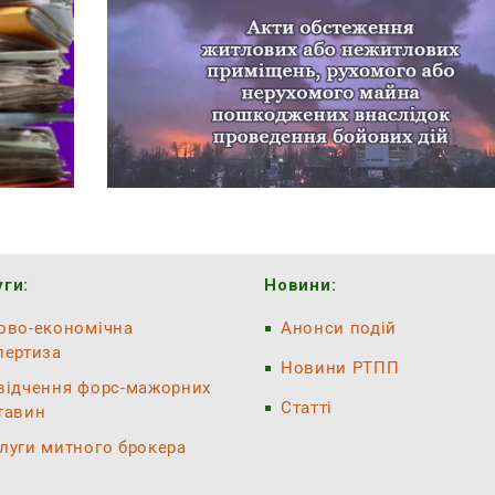
ги:
Новини:
ово-економічна
Анонси подій
пертиза
Новини РТПП
відчення форс-мажорних
Статті
тавин
луги митного брокера