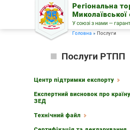
Skip
Регіональна т
to
Миколаївської 
content
У союзі з нами — гарант
Головна
Послуги
Послуги РТПП
Центр підтримки експорту
Експертний висновок про країну
ЗЕД
Технічний файл
Сертифікація та декларування