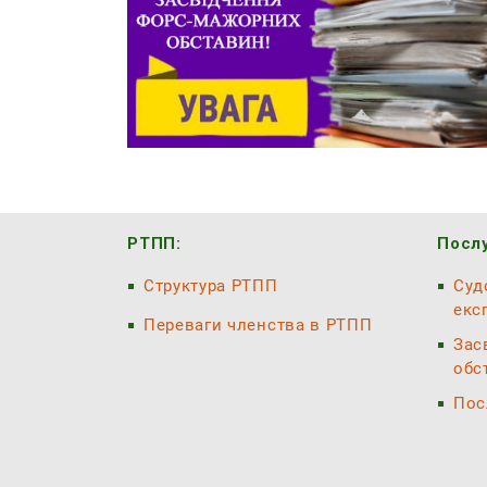
РТПП:
Послу
Структура РТПП
Суд
екс
Переваги членства в РТПП
Зас
обс
Пос