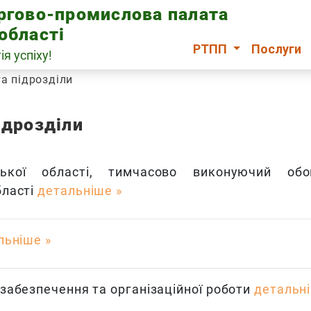
оргово-промислова палата
області
РТПП
Послуги
ія успіху!
та підрозділи
ідрозділи
ької області, тимчасово виконуючий обов
бласті
детальніше
льніше
забезпечення та організаційної роботи
детальн