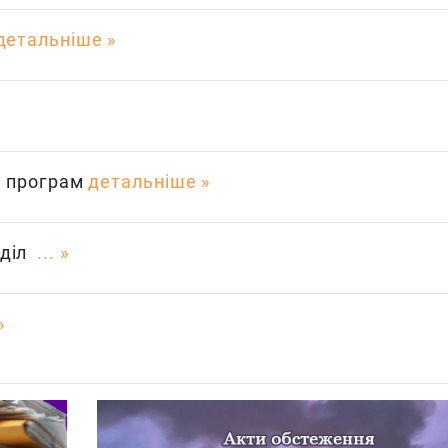
детальніше
іх програм
детальніше
дділ
...