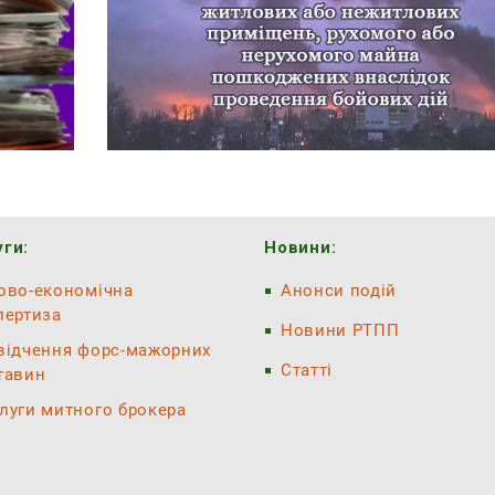
ги:
Новини:
ово-економічна
Анонси подій
пертиза
Новини РТПП
відчення форс-мажорних
Статті
тавин
луги митного брокера