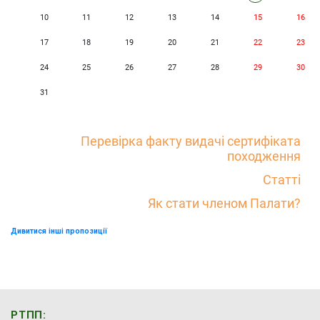
10
11
12
13
14
15
16
17
18
19
20
21
22
23
24
25
26
27
28
29
30
31
Перевірка факту видачі сертифіката
походження
Статті
Як стати членом Палати?
Дивитися інші пропозиції
РТПП: