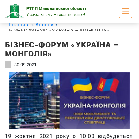
Skip
to
РТПП Миколаївської області
content
У союзі з нами — гарантія успіху!
Головна
Анонси
БІЗНЕС-ФОРУМ «УКРАЇНА – МОНГОЛІЯ»
БІЗНЕС-ФОРУМ «УКРАЇНА –
МОНГОЛІЯ»
30.09.2021
19 жовтня 2021 року о 10:00 відбудеться