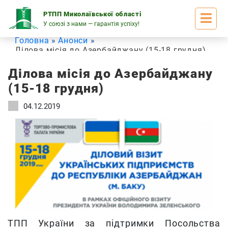
Skip
to
РТПП Миколаївської області
content
У союзі з нами — гарантія успіху!
Головна
Анонси
Ділова місія до Азербайджану (15-18 грудня)
Ділова місія до Азербайджану
(15-18 грудня)
04.12.2019
ТПП України за підтримки Посольства