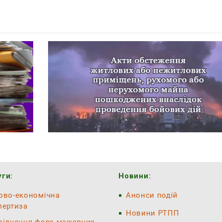
ги:
Новини:
ово-економічна
Анонси подій
пертиза
Новини РТПП