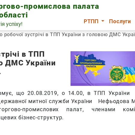
оргово-промислова палата
області
РТПП
Послуги
ія успіху!
 робочої зустрічі в ТПП України з головою ДМС Укр
трічі в ТПП
ою ДМС України
.
рмує, що 20.08.2019, о 14.00, в ТПП України
 Державної митної служби України Нефьодова М
торгово-промислових палат, членами комі
цевих бізнес-структур.