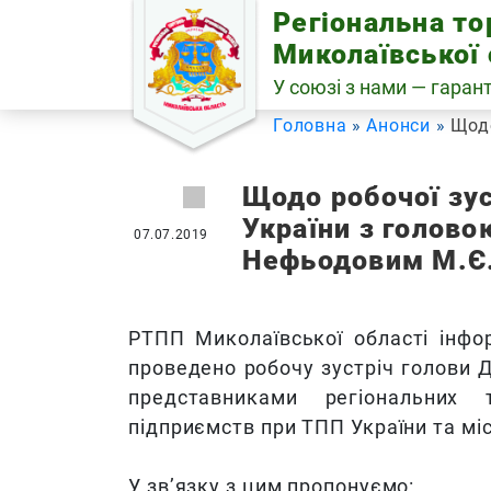
Skip
Регіональна т
to
Миколаївської 
content
У союзі з нами — гарант
Головна
Анонси
Щодо
Щодо робочої зус
України з голов
07.07.2019
Нефьодовим М.Є
РТПП Миколаївської області інфо
проведено робочу зустріч голови
представниками регіональних 
підприємств при ТПП України та міс
У зв’язку з цим пропонуємо: