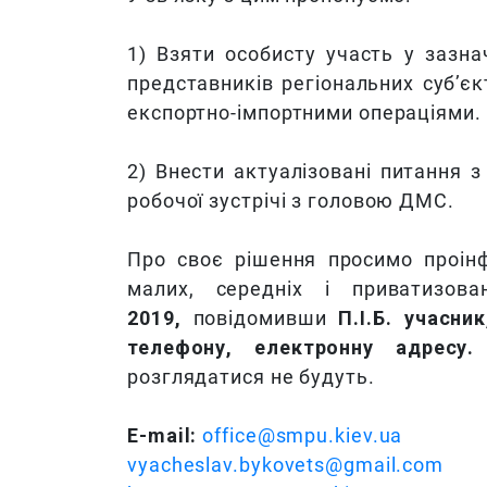
1) Взяти особисту участь у зазнач
представників регіональних суб’є
експортно-імпортними операціями.
2) Внести актуалізовані питання з
робочої зустрічі з головою ДМС.
Про своє рішення просимо проін
малих, середніх і приватизов
2019,
повідомивши
П.І.Б. учасни
телефону, електронну адресу
розглядатися не будуть.
E-mail:
office@smpu.kiev.ua
vyacheslav.bykovets@gmail.com