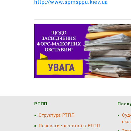
http://www.spmsppu.kiev.ua
РТПП:
Послу
Структура РТПП
Суд
екс
Переваги членства в РТПП