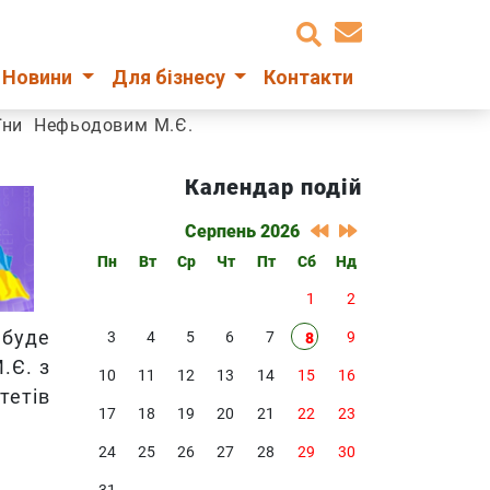
Новини
Для бізнесу
Контакти
аїни Нефьодовим М.Є.
Календар подій
Серпень 2026
Пн
Вт
Ср
Чт
Пт
Сб
Нд
1
2
 буде
3
4
5
6
7
9
8
.Є.
з
10
11
12
13
14
15
16
тетів
17
18
19
20
21
22
23
24
25
26
27
28
29
30