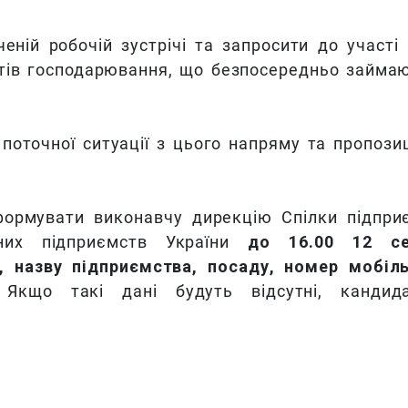
еній робочій зустрічі та запросити до участі 
ктів господарювання, що безпосередньо займа
 поточної ситуації з цього напряму та пропозиц
формувати виконавчу дирекцію Спілки підпри
аних підприємств України
до 16.00 12 се
к, назву підприємства, посаду, номер мобіл
.
Якщо такі дані будуть відсутні, кандид