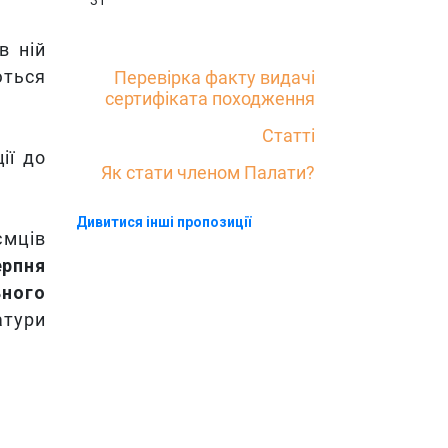
31
в ній
ються
Перевірка факту видачі
сертифіката походження
Статті
ії до
Як стати членом Палати?
Дивитися інші пропозиції
ємців
рпня
ьного
атури