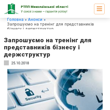
Skip
to
РТПП Миколаївської області
content
У союзі з нами — гарантія успіху!
Головна
Анонси
Запрошуємо на тренінг для представників
бізнесу і держструктур
Запрошуємо на тренінг для
представників бізнесу і
держструктур
25.10.2018