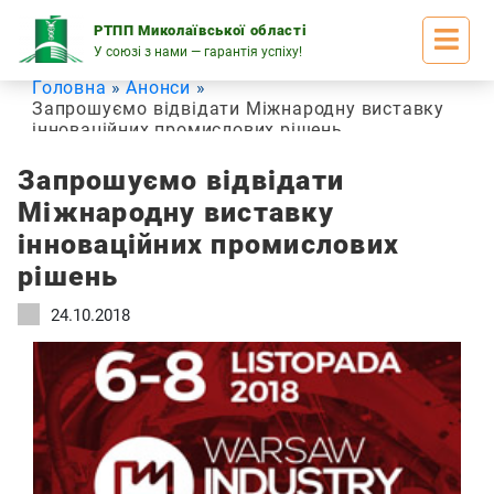
Skip
to
РТПП Миколаївської області
content
У союзі з нами — гарантія успіху!
Головна
Анонси
Запрошуємо відвідати Міжнародну виставку
інноваційних промислових рішень
Запрошуємо відвідати
Міжнародну виставку
інноваційних промислових
рішень
24.10.2018