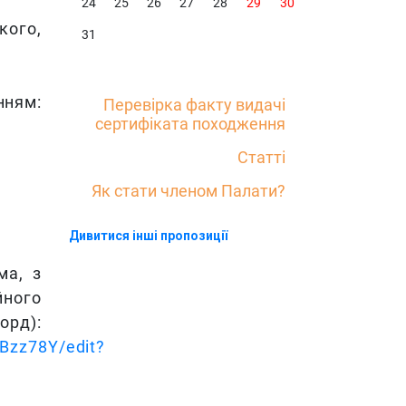
24
25
26
27
28
29
30
кого,
31
ням:
Перевірка факту видачі
сертифіката походження
Статті
Як стати членом Палати?
Дивитися інші пропозиції
ма, з
йного
):
Bzz78Y/edit?