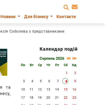
Новини
Для бізнесу
Контакти
лексія Соболева з представниками
Календар подій
Серпень 2026
Пн
Вт
Ср
Чт
Пт
Сб
Нд
1
2
3
4
5
6
7
9
8
ля та
10
11
12
13
14
15
16
несу,
17
18
19
20
21
22
23