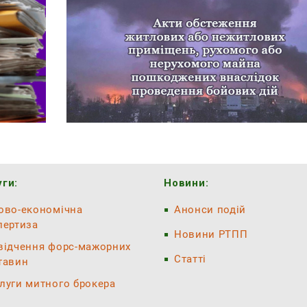
ги:
Новини:
ово-економічна
Анонси подій
пертиза
Новини РТПП
відчення форс-мажорних
Статті
тавин
луги митного брокера