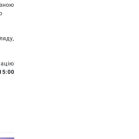
вною
о
ляду,
мацію
15:00