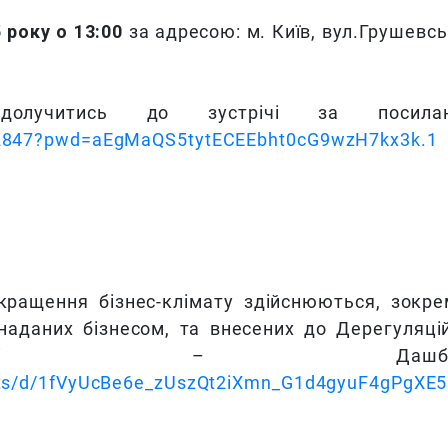
 року о 13:00
за адресою: м. Київ, вул.Грушевсь
олучитись до зустрічі за посилан
612847?pwd=aEgMaQS5tytECEEbht0cG9wzH7kx3k.1
кращення бізнес-клімату здійснюються, зокре
наданих бізнесом, та внесених до Дерегуляці
далі – Дашборд
eets/d/1fVyUcBe6e_zUszQt2iXmn_G1d4gyuF4gPgXE5