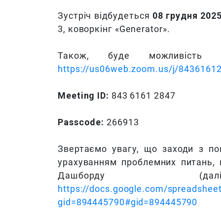
Зустріч відбудеться
08 грудня 2025
3, коворкінг «Generator».
Також, буде можливість д
https://us06web.zoom.us/j/84361
Meeting ID:
843 6161 2847
Passcode:
266913
Звертаємо увагу, що заходи з по
урахуванням проблемних питань, 
Дашборду (
https://docs.google.com/spreadsh
gid=894445790#gid=894445790