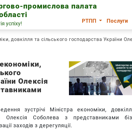
оргово-промислова палата
області
РТПП
Послуги
ія успіху!
міки, довкілля та сільського господарства України О
 економіки,
ського
аїни Олексія
ставниками
едення зустрічі Міністра економіки, довкіл
ни Олексія Соболева з представниками біз
ації заходів з дерегуляції.