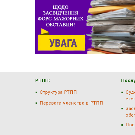
РТПП:
Послу
Структура РТПП
Суд
екс
Переваги членства в РТПП
Зас
обс
Пос