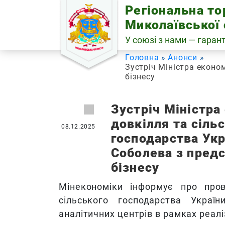
Skip
Регіональна т
to
Миколаївської 
content
У союзі з нами — гарант
Головна
Анонси
Зустріч Міністра еконо
бізнесу
Зустріч Міністра
довкілля та сіль
08.12.2025
господарства Укр
Соболева з пред
бізнесу
Мінекономіки інформує про пров
сільського господарства Украї
аналітичних центрів
в рамках реаліз