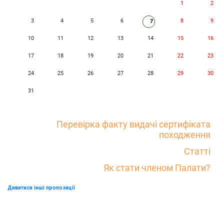
1
2
3
4
5
6
8
9
7
10
11
12
13
14
15
16
17
18
19
20
21
22
23
24
25
26
27
28
29
30
31
Перевірка факту видачі сертифіката
походження
Статті
Як стати членом Палати?
Дивитися інші пропозиції