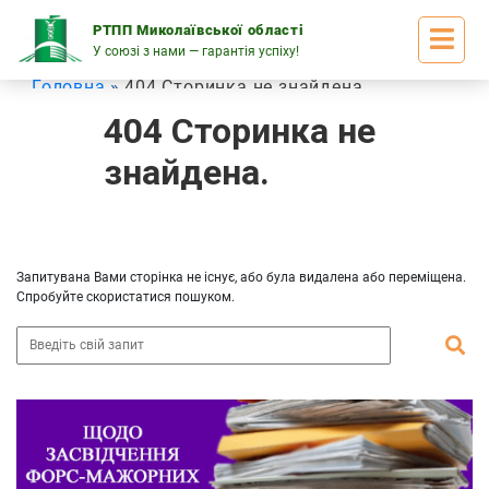
Skip
to
РТПП Миколаївської області
content
У союзі з нами — гарантія успіху!
Головна
404 Сторинка не знайдена
404 Сторинка не
знайдена.
Запитувана Вами сторінка не існує, або була видалена або переміщена.
Спробуйте скористатися пошуком.