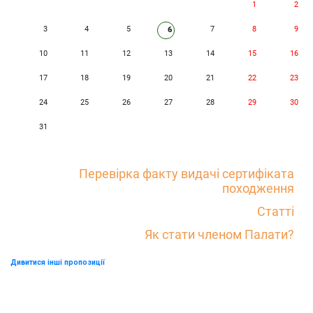
1
2
3
4
5
7
8
9
6
10
11
12
13
14
15
16
17
18
19
20
21
22
23
24
25
26
27
28
29
30
31
Перевірка факту видачі сертифіката
походження
Статті
Як стати членом Палати?
Дивитися інші пропозиції