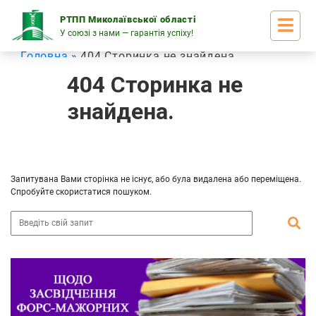
Skip
to
РТПП Миколаївської області
content
У союзі з нами — гарантія успіху!
Головна
404 Сторинка не знайдена
404 Сторинка не
знайдена.
Запитувана Вами сторінка не існує, або була видалена або переміщена.
Спробуйте скористатися пошуком.