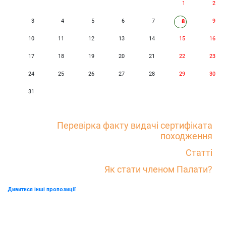
1
2
3
4
5
6
7
9
8
10
11
12
13
14
15
16
17
18
19
20
21
22
23
24
25
26
27
28
29
30
31
Перевірка факту видачі сертифіката
походження
Статті
Як стати членом Палати?
Дивитися інші пропозиції