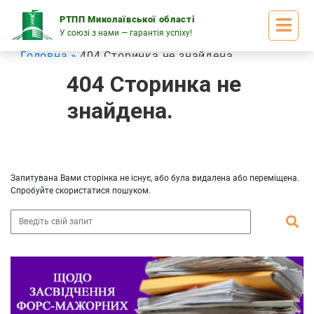
Skip
to
РТПП Миколаївської області
content
У союзі з нами — гарантія успіху!
Головна
404 Сторинка не знайдена
404 Сторинка не
знайдена.
Запитувана Вами сторінка не існує, або була видалена або переміщена.
Спробуйте скористатися пошуком.