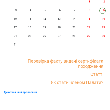
1
2
3
4
5
6
7
8
9
10
11
12
13
14
15
16
17
18
19
20
21
22
23
24
25
26
27
28
29
30
31
Перевірка факту видачі сертифіката
походження
Статті
Як стати членом Палати?
Дивитися інші пропозиції