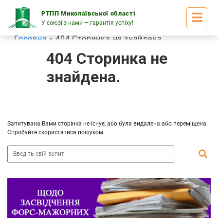
Skip
to
РТПП Миколаївської області
content
У союзі з нами — гарантія успіху!
Головна
404 Сторинка не знайдена
404 Сторинка не
знайдена.
Запитувана Вами сторінка не існує, або була видалена або переміщена.
Спробуйте скористатися пошуком.