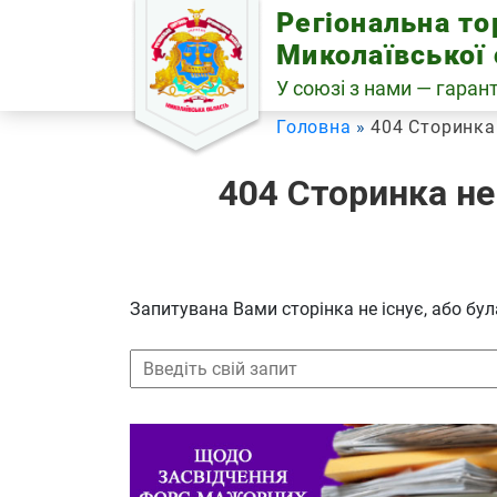
Skip
Регіональна т
to
Миколаївської 
content
У союзі з нами — гарант
Головна
404 Сторинка
404 Сторинка не
Запитувана Вами сторінка не існує, або б