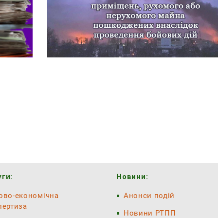
ги:
Новини:
ово-економічна
Анонси подій
пертиза
Новини РТПП