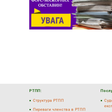
РТПП:
Послу
Структура РТПП
Суд
екс
Переваги членства в РТПП