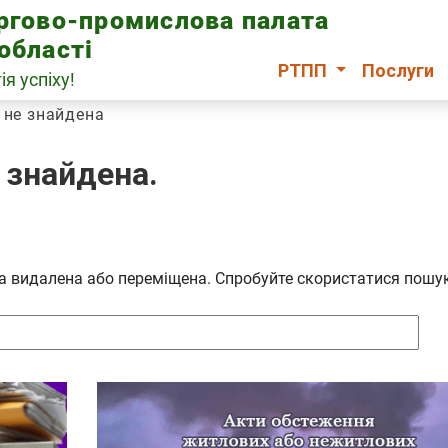
оргово-промислова палата
області
РТПП
Послуги
ія успіху!
 не знайдена
 знайдена.
ула видалена або переміщена. Спробуйте скористатися пошу