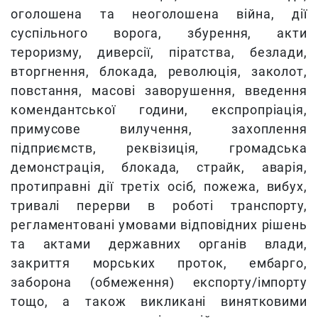
оголошена та неоголошена війна, дії
суспільного ворога, збурення, акти
тероризму, диверсії, піратства, безлади,
вторгнення, блокада, революція, заколот,
повстання, масові заворушення, введення
комендантської години, експропріація,
примусове вилучення, захоплення
підприємств, реквізиція, громадська
демонстрація, блокада, страйк, аварія,
протиправні дії третіх осіб, пожежа, вибух,
тривалі перерви в роботі транспорту,
регламентовані умовами відповідних рішень
та актами державних органів влади,
закриття морських проток, ембарго,
заборона (обмеження) експорту/імпорту
тощо, а також викликані винятковими