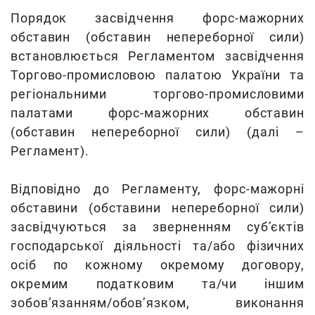
Порядок засвідчення форс-мажорних
обставин (обставин непереборної сили)
встановлюється Регламентом засвідчення
Торгово-промисловою палатою України та
регіональними торгово-промисловими
палатами форс-мажорних обставин
(обставин непереборної сили) (далі –
Регламент).
Відповідно до Регламенту, форс-мажорні
обставини (обставини непереборної сили)
засвідчуються за зверненням суб’єктів
господарської діяльності та/або фізичних
осіб по кожному окремому договору,
окремим податковим та/чи іншим
зобов’язанням/обов’язком, виконання