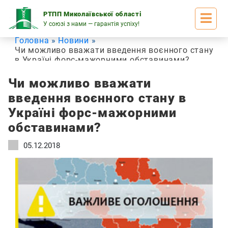
Skip
to
РТПП Миколаївської області
content
У союзі з нами — гарантія успіху!
Головна
Новини
Чи можливо вважати введення воєнного стану
в Україні форс-мажорними обставинами?
Чи можливо вважати
введення воєнного стану в
Україні форс-мажорними
обставинами?
05.12.2018