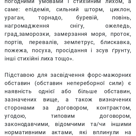
погодними умовами і стихійним лихом, а
саме: епідемія, сильний шторм, циклон,
ураган, торнадо, буревій, повінь,
нагромадження снігу, ожеледь,
град,заморозки, замерзання моря, проток,
портів, перевалів, землетрус, блискавка,
пожежа, посуха, просідання і зсув ґрунту,
інші стихійні лиха тощо».
Підставою для засвідчення форс-мажорних
обставин (обставин непереборної сили) є
наявність однієї або більше обставин,
зазначених вище, а також визначених
сторонами за договором, контрактом,
угодою, типовим договором,
законодавчими, відомчими та/чи іншими
нормативними актами, які вплинули на