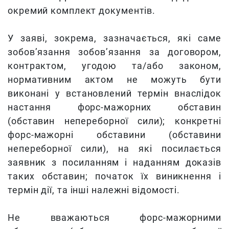
окремий комплект документів.
У заяві, зокрема, зазначається, які саме
зобов’язання зобов’язання за договором,
контрактом, угодою та/або законом,
нормативним актом не можуть бути
виконані у встановлений термін внаслідок
настання форс-мажорних обставин
(обставин непереборної сили); конкретні
форс-мажорні обставини (обставини
непереборної сили), на які посилається
заявник з посиланням і наданням доказів
таких обставин; початок їх виникнення і
термін дії, та інші належні відомості.
Не вважаються форс-мажорними