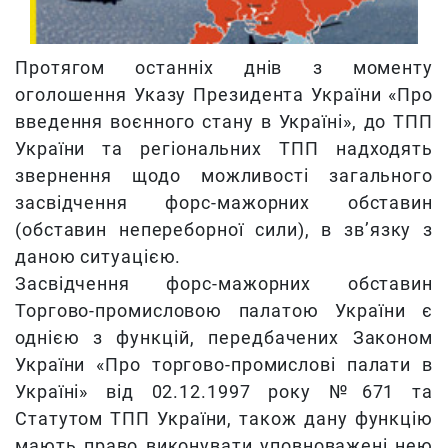
Протягом останніх днів з моменту
оголошення Указу Президента України «Про
введення воєнного стану в Україні», до ТПП
України та регіональних ТПП надходять
звернення
щодо можливості загального
засвідчення форс-мажорних обставин
(обставин непереборної сили), в зв’язку з
даною ситуацією.
Засвідчення форс-мажорних обставин
Торгово-промисловою палатою України є
однією з функцій, передбачених Законом
України «Про торгово-промислові палати в
Україні» від 02.12.1997 року №671 та
Статутом ТПП України, також дану функцію
мають право виконувати уповноважені нею