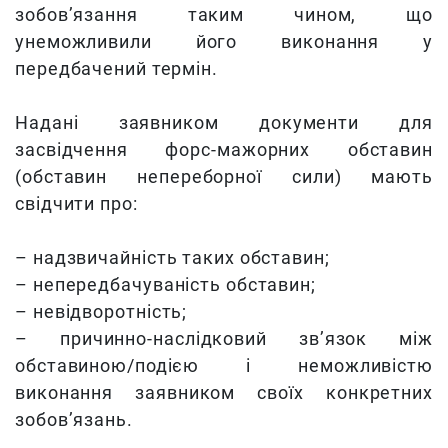
зобов’язання таким чином, що
унеможливили його виконання у
передбачений термін.
Надані заявником документи для
засвідчення форс-мажорних обставин
(обставин непереборної сили) мають
свідчити про:
– надзвичайність таких обставин;
– непередбачуваність обставин;
– невідворотність;
– причинно-наслідковий зв’язок між
обставиною/подією і неможливістю
виконання заявником своїх конкретних
зобов’язань.