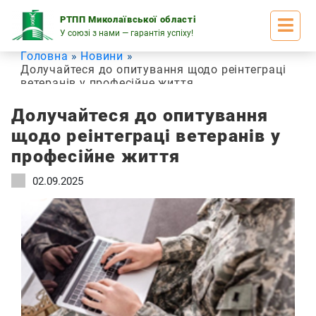
Skip
to
РТПП Миколаївської області
content
У союзі з нами — гарантія успіху!
Головна
Новини
Долучайтеся до опитування щодо реінтеграці
ветеранів у професійне життя
Долучайтеся до опитування
щодо реінтеграці ветеранів у
професійне життя
02.09.2025