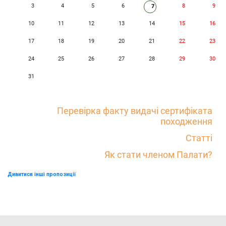
3
4
5
6
8
9
7
10
11
12
13
14
15
16
17
18
19
20
21
22
23
24
25
26
27
28
29
30
31
Перевірка факту видачі сертифіката
походження
Статті
Як стати членом Палати?
Дивитися інші пропозиції