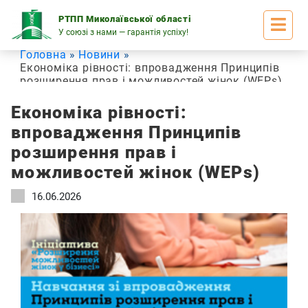
Skip
to
РТПП Миколаївської області
content
У союзі з нами — гарантія успіху!
Головна
Новини
Економіка рівності: впровадження Принципів
розширення прав і можливостей жінок (WEPs)
Економіка рівності:
впровадження Принципів
розширення прав і
можливостей жінок (WEPs)
16.06.2026