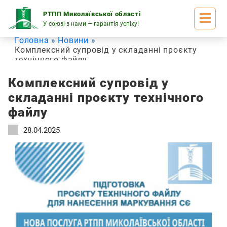
Skip
to
РТПП Миколаївської області
content
У союзі з нами — гарантія успіху!
Головна
Новини
Комплексний супровід у складанні проєкту
технічного файлу
Комплексний супровід у
складанні проєкту технічного
файлу
28.04.2025