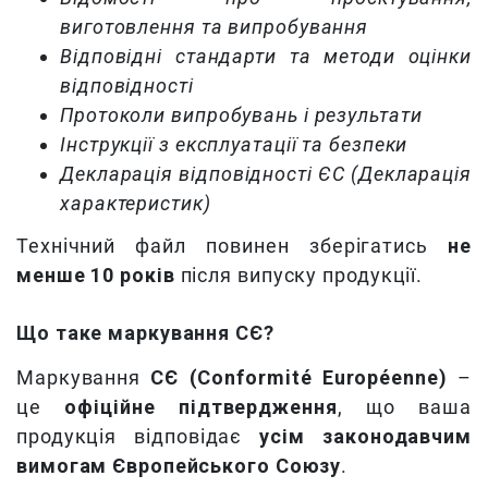
виготовлення та випробування
Відповідні стандарти та методи оцінки
відповідності
Протоколи випробувань і результати
Інструкції з експлуатації та безпеки
Декларація відповідності ЄС
(Декларація
характеристик)
Технічний файл повинен зберігатись
не
менше 10 років
після випуску продукції.
Що таке маркування СЄ?
Маркування
СЄ (
Conformit
é
Europ
é
enne
)
–
це
офіційне підтвердження
, що ваша
продукція відповідає
усім законодавчим
вимогам Європейського Союзу
.