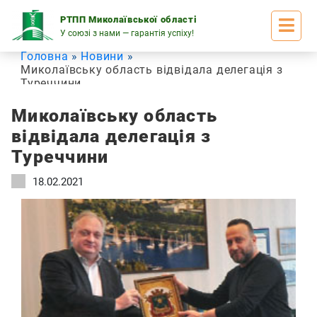
Skip
to
РТПП Миколаївської області
content
У союзі з нами — гарантія успіху!
Головна
Новини
Миколаївську область відвідала делегація з
Туреччини
Миколаївську область
відвідала делегація з
Туреччини
18.02.2021