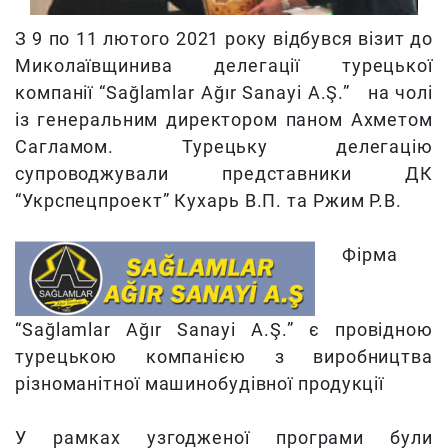
З 9 по 11 лютого 2021 року відбувся візит до
Миколаївщинива делегації турецької
компанії “Sağlamlar Ağır Sanayi A.Ş.” на чолі
із генеральним директором паном Ахметом
Сагламом.
Турецьку делегацію
супроводжували представники ДК
“Укрспецпроект” Кухарь В.П. та Ржим Р.В.
Фірма
“Sağlamlar Ağır Sanayi A.Ş.” є провідною
турецькою компанією з виробництва
різноманітної машинобудівної продукції
У рамках узгодженої програми були