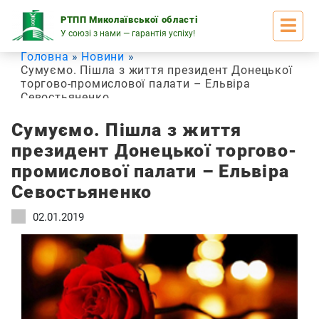
Skip
to
РТПП Миколаївської області
content
У союзі з нами — гарантія успіху!
Головна
Новини
Сумуємо. Пішла з життя президент Донецької
торгово-промислової палати – Ельвіра
Севостьяненко
Сумуємо. Пішла з життя
президент Донецької торгово-
промислової палати – Ельвіра
Севостьяненко
02.01.2019