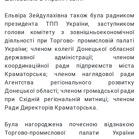
Ельвіра Зейдулахівна також була радником
президента ТПП України, заступником
голови комітету з зовнішньоекономічної
діяльності при Торгово- промисловій палаті
України; членом колегії Донецької обласної
державної адміністрації; членом
координаційної ради підприємств міста
Краматорська; членом наглядової ради
Агентства регіонального розвитку
Донецької області; членом громадської ради
при Східній регіональній митниці; членом
Ради Директорів Краматорська.
Була нагороджена почесною відзнакою
Торгово-промислової палати України