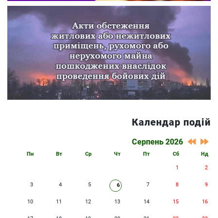
Календар подій
Серпень 2026
Пн
Вт
Ср
Чт
Пт
Сб
Нд
1
2
3
4
5
7
8
9
6
10
11
12
13
14
15
16