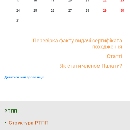
17
18
19
20
21
22
23
24
25
26
27
28
29
30
31
Перевірка факту видачі сертифіката
походження
Статті
Як стати членом Палати?
Дивитися інші пропозиції
РТПП:
Структура РТПП