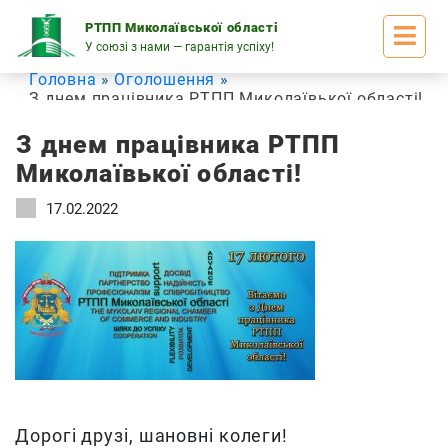
Skip
to
РТПП Миколаївської області
content
У союзі з нами — гарантія успіху!
Головна
Оголошення
З днем працівника РТПП Миколаївької області!
З днем працівника РТПП
Миколаївької області!
17.02.2022
Дорогі друзі, шановні колеги!