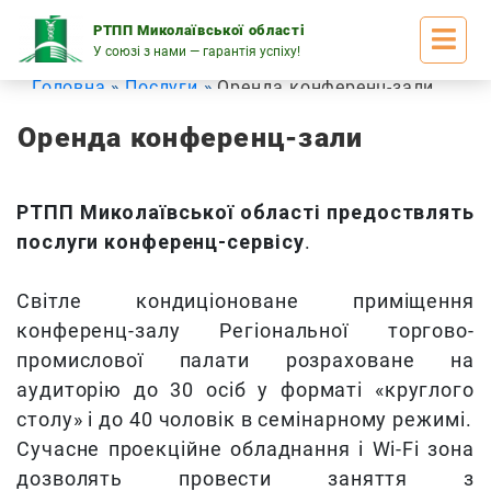
Skip
to
РТПП Миколаївської області
content
У союзі з нами — гарантія успіху!
Головна
Послуги
Оренда конференц-зали
Оренда конференц-зали
РТПП Миколаївської області предоствлять
послуги конференц-сервісу
.
Світле кондиціоноване приміщення
конференц-залу Регіональної торгово-
промислової палати розраховане на
аудиторію до 30 осіб у форматі «круглого
столу» і до 40 чоловік в семінарному режимі.
Сучасне проекційне обладнання і Wi-Fi зона
дозволять провести заняття з