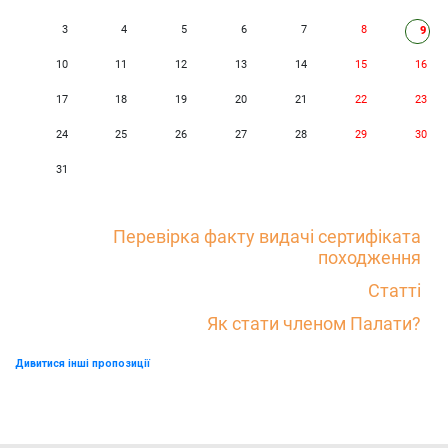
3
4
5
6
7
8
9
10
11
12
13
14
15
16
17
18
19
20
21
22
23
24
25
26
27
28
29
30
31
Перевірка факту видачі сертифіката
походження
Статті
Як стати членом Палати?
Дивитися інші пропозиції