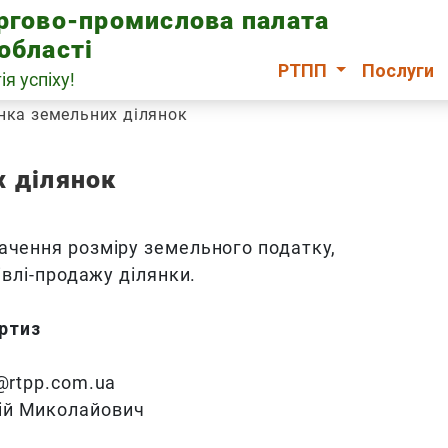
оргово-промислова палата
області
РТПП
Послуги
ія успіху!
нка земельних ділянок
х ділянок
ачення розміру земельного податку,
івлі-продажу ділянки.
ртиз
@rtpp.com.ua
ій Миколайович