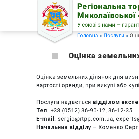
Skip
Регіональна т
to
Миколаївської 
content
У союзі з нами — гарант
Головна
Послуги
Оці
Оцінка земельни
Оцінка земельних ділянок для визн
вартості оренди, при викупі або куп
Послуга надається
відділом експе
Тел
. +38 (0512) 36-90-12, 36-12-35
Е-mail:
sergio@rtpp.com.ua, experts
Начальник відділу
– Хоменко Серг