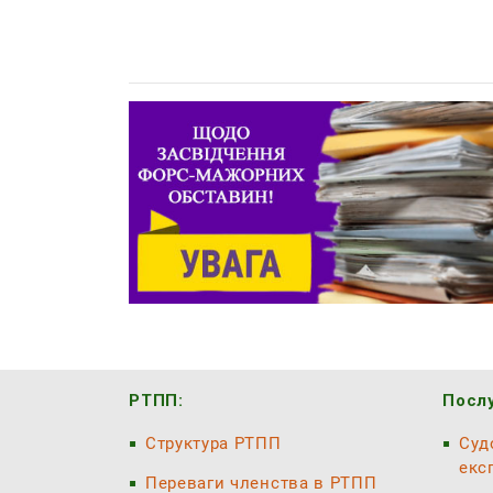
РТПП:
Послу
Структура РТПП
Суд
екс
Переваги членства в РТПП