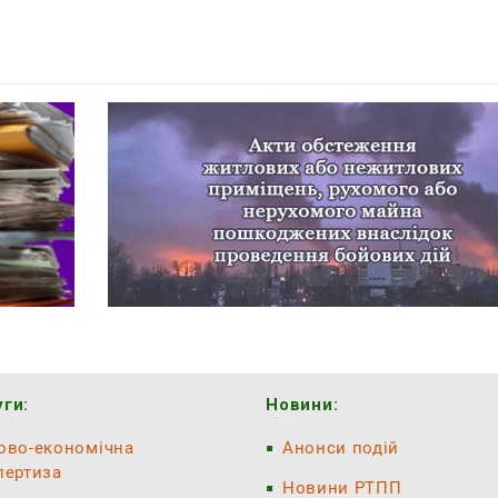
ги:
Новини:
ово-економічна
Анонси подій
пертиза
Новини РТПП