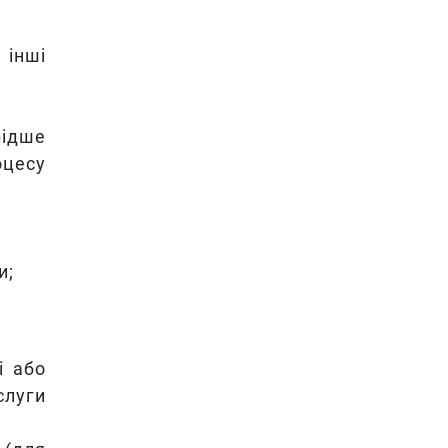
 інші
рідше
оцесу
и;
і або
слуги