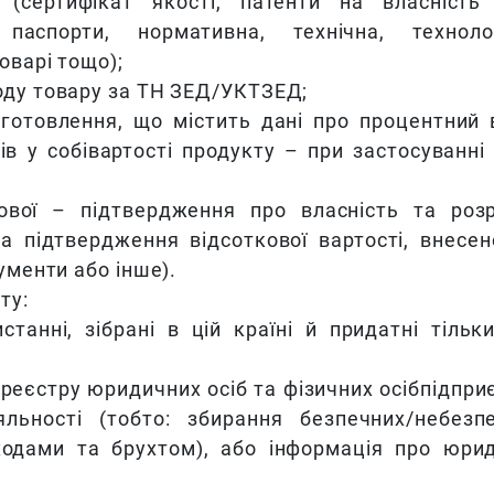
(сертифікат якості, патенти на власність
, паспорти, нормативна, технічна, техноло
оварі тощо);
оду товару за ТН ЗЕД/УКТЗЕД;
готовлення, що містить дані про процентний 
ів у собівартості продукту – при застосуванні
ової – підтвердження про власність та роз
та підтвердження відсоткової вартості, внесен
ументи або інше).
ту:
танні, зібрані в цій країні й придатні тільк
реєстру юридичних осіб та фізичних осібпідпри
льності (тобто: збирання безпечних/небезп
дходами та брухтом), або інформація про юри