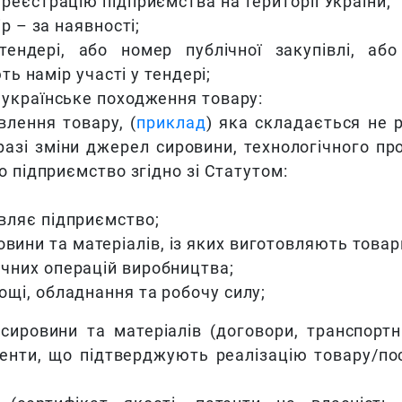
еєстрацію підприємства на території України;
р – за наявності;
ндері, або номер публічної закупівлі, або
намір участі у тендері;
українське походження товару:
влення товару, (
приклад
) яка складається не 
 разі зміни джерел сировини, технологічного пр
о підприємство згідно зі Статутом:
овляє підприємство;
ини та матеріалів, із яких виготовляють товар
ічних операцій виробництва;
ощі, обладнання та робочу силу;
ировини та матеріалів (договори, транспортн
енти, що підтверджують реалізацію товару/по