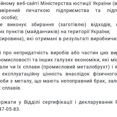
ійному веб-сайті Міністерства юстиції України (в
авірений печаткою підприємства та підп
 особи);
е виконує збирання (заготівлю) відходів,
 пунктів (майданчиків) на території України;
сировина), які отримані в результаті виробничи
і про непридатність виробів або частин цих ви
омисловості та інших галузях економіки, які мі
али чи їх сплави (промисловий металобрухт) і я
експлуатаційну цінність внаслідок фізичног
роби з металу, що мають непоправний брак, за
х сплавів.
ржати у Відділі сертифікації і декларування
47-05-83.