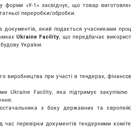
у форми «У-1» засвідчує, що товар виготовле
статньої переробки/обробки.
а документів, який подається учасниками про
амках
Ukraine Facility
, що передбачає викорис
будову України.
го виробництва при участі в тендерах, фінансо
и Ukraine Facility, яка підтримує закупівлю
ення.
остачальника з боку державних та європей
д час перевірки документів тендерними коміт