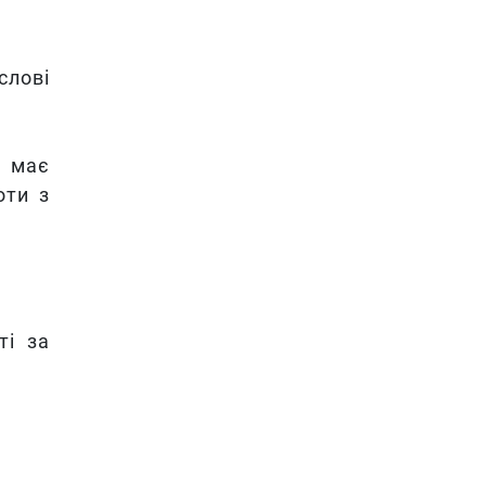
слові
а має
оти з
і за