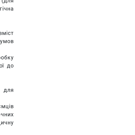
 (для
гічна
вміст
 умов
робку
ої до
и для
ємців
ечних
дичну