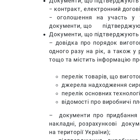
Документи, що підтверджують р
− контракт, електронний догові
− оголошення на участь у те
документи, що підтверджують 
Документи, що підтверджують 
– довідка про порядок вигото
одного разу на рік, а також у
тощо та містить інформацію пр
перелік товарів, що вигот
джерела надходження сиров
перелік основних технолог
відомості про виробничі пл
– документи про придбання с
накладні, розрахункові докум
на території України);