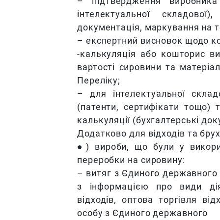
– підтвердження виробника 
інтелектуальної складової)
документація, маркування на т
– експертний висновок щодо к
-калькуляція або кошторис ви
вартості сировини та матеріал
Переліку;
– для інтелектуальної склад
(патенти, сертифікати тощо) 
калькуляції (бухгалтерські док
Додатково для відходів та брух
●) вироби, що були у викорис
переробки на сировину:
– витяг з Єдиного державного 
з інформацією про види дія
відходів, оптова торгівля ві
особу з Єдиного державного