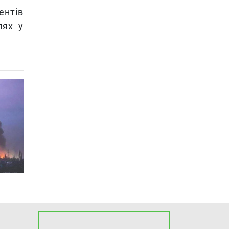
ентів
лях у