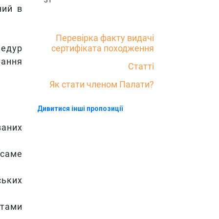
31
ний в
Перевірка факту видачі
цедур
сертифіката походження
тання
Статті
Як стати членом Палати?
Дивитися інші пропозиції
ваних
 саме
ських
етами