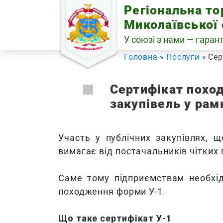
Skip
Регіональна т
to
Миколаївської 
content
У союзі з нами — гарант
Головна
Послуги
Сер
Сертифікат похо
закупівель у рамк
Участь у публічних закупівлях, щ
вимагає від постачальників чітких
Саме тому підприємствам необхі
походження форми У-1.
Що таке сертифікат У-1