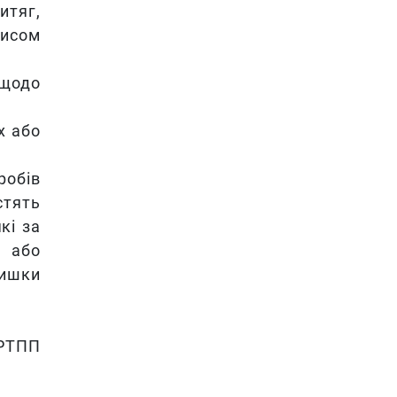
итяг,
исом
 щодо
х або
робів
стять
кі за
о або
лишки
 РТПП