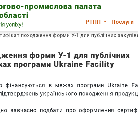
оргово-промислова палата
області
РТПП
Послуги
ія успіху!
тифікат походження форми У-1 для публічних закупіве
дження форми У-1 для публічних
ах програми Ukraine Facility
о фінансуються в межах програми Ukraine Faci
 підтверджень українського походження продукці
дно завчасно подбати про оформлення сертиф