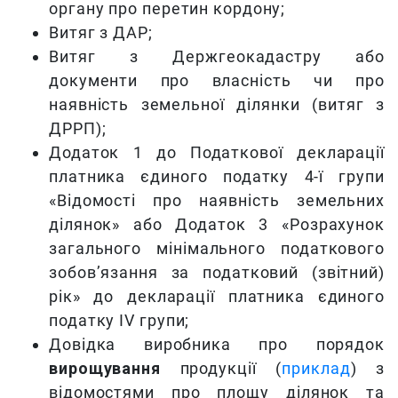
органу про перетин кордону;
Витяг з ДАР;
Витяг з Держгеокадастру або
документи про власність чи про
наявність земельної ділянки (витяг з
ДРРП);
Додаток 1 до Податкової декларації
платника єдиного податку 4-ї групи
«Відомості про наявність земельних
ділянок» або Додаток 3 «Розрахунок
загального мінімального податкового
зобов’язання за податковий (звітний)
рік» до декларації платника єдиного
податку IV групи;
Довідка виробника про порядок
вирощування
продукції (
приклад
) з
відомостями про площу ділянок та