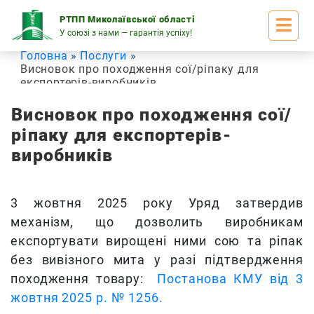
Skip
to
РТПП Миколаївської області
content
У союзі з нами — гарантія успіху!
Головна
Послуги
Висновок про походження сої/ріпаку для
експортерів-виробників
Висновок про походження сої/
ріпаку для експортерів-
виробників
3 жовтня 2025 року Уряд затвердив
механізм, що дозволить виробникам
експортувати вирощені ними сою та ріпак
без вивізного мита у разі підтвердження
походження товару
:
Постанова КМУ від 3
жовтня 2025 р. № 1256.