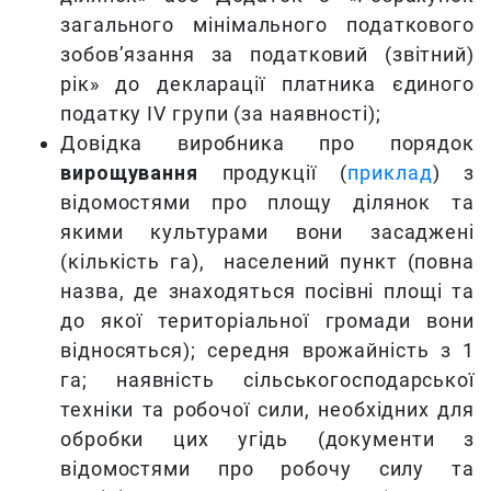
загального мінімального податкового
зобов’язання за податковий (звітний)
рік» до декларації платника єдиного
податку IV групи (за наявності);
Довідка виробника про порядок
вирощування
продукції (
приклад
) з
відомостями про площу ділянок та
якими культурами вони засаджені
(кількість га), населений пункт (повна
назва, де знаходяться посівні площі та
до якої територіальної громади вони
відносяться); середня врожайність з 1
га; наявність сільськогосподарської
техніки та робочої сили, необхідних для
обробки цих угідь (документи з
відомостями про робочу силу та