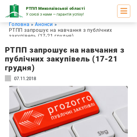
Skip
to
РТПП Миколаївської області
content
У союзі з нами — гарантія успіху!
Головна
Анонси
РТПП запрошує на навчання з публічних
закупівель (17-21 грудня)
РТПП запрошує на навчання з
публічних закупівель (17-21
грудня)
07.11.2018