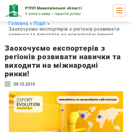
Skip
to
РТПП Миколаївської області
content
У союзі з нами — гарантія успіху!
Головна
Події
Заохочуємо експортерів з регіонів розвивати
навички та виходити на міжнародні ринки!
Заохочуємо експортерів з
регіонів розвивати навички та
виходити на міжнародні
ринки!
09.10.2019