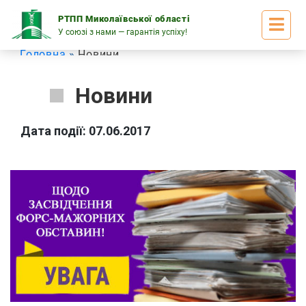
Skip
to
РТПП Миколаївської області
content
У союзі з нами — гарантія успіху!
Головна
Новини
Новини
Дата події: 07.06.2017