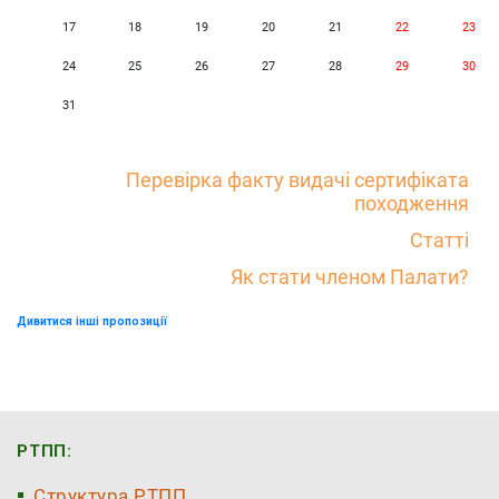
17
18
19
20
21
22
23
24
25
26
27
28
29
30
31
Перевірка факту видачі сертифіката
походження
Статті
Як стати членом Палати?
Дивитися інші пропозиції
РТПП:
Структура РТПП