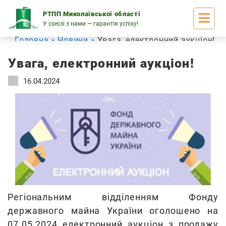
Skip
to
РТПП Миколаївської області
content
У союзі з нами — гарантія успіху!
Головна
Новини
Увага, електронний аукціон!
Увага, електронний аукціон!
16.04.2024
Регіональним відділенням Фонду
державного майна України оголошено на
07.05.2024 електронний аукціон з продажу